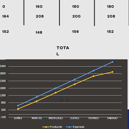
0
160
180
180
164
208
200
208
152
156
152
148
TOTA
L