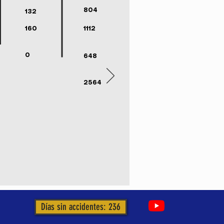
804
132
160
1112
0
648
2564
Días sin accidentes: 236