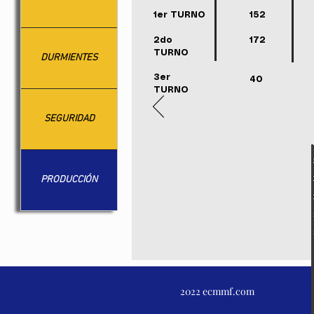
1er TURNO
152
2do
172
TURNO
DURMIENTES
3er
40
TURNO
SEGURIDAD
PRODUCCIÓN
2022 ecmmf.com