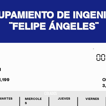
UPAMIENTO DE INGEN
¨FELIPE ÁNGELES¨
00
1
,199
O
3
COLADOS
MARTES
JUEVES
MIERCOLE
VIERNES
S