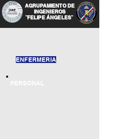
AGRUPAMIENTO DE
INGENIEROS
¨FELIPE ÁNGELES¨
ENFERMERIA
PERSONAL